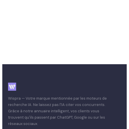
Retour au blog
Wispra — Votre marque mentionnée par les moteurs de
recherche IA. Ne laissez pas l'IA citer vos concurrents.
Grâce à notre annuaire intelligent, vos clients vous
trouvent qu'ils passent par ChatGPT, Google ou sur les
réseaux sociaux.