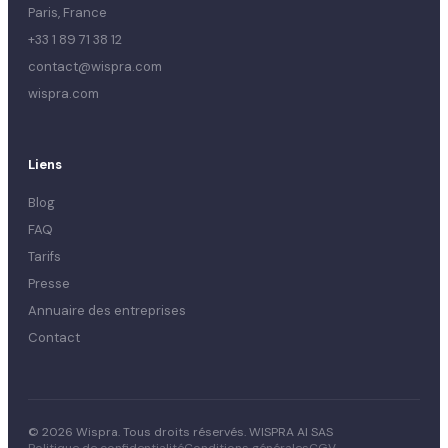
Paris, France
+33 1 89 71 38 12
contact@wispra.com
wispra.com
Liens
Blog
FAQ
Tarifs
Presse
Annuaire des entreprises
Contact
© 2026 Wispra. Tous droits réservés. WISPRA AI SAS