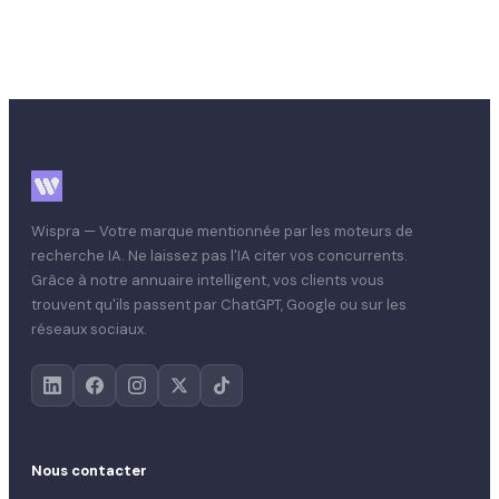
Retour au blog
Wispra — Votre marque mentionnée par les moteurs de
recherche IA. Ne laissez pas l'IA citer vos concurrents.
Grâce à notre annuaire intelligent, vos clients vous
trouvent qu'ils passent par ChatGPT, Google ou sur les
réseaux sociaux.
Nous contacter