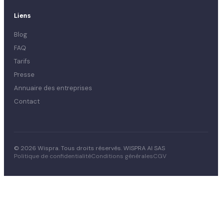
Liens
Blog
FAQ
Tarifs
Presse
Annuaire des entreprises
Contact
© 2026 Wispra. Tous droits réservés. WISPRA AI SAS
Politique de confidentialité
Conditions générales
CGV