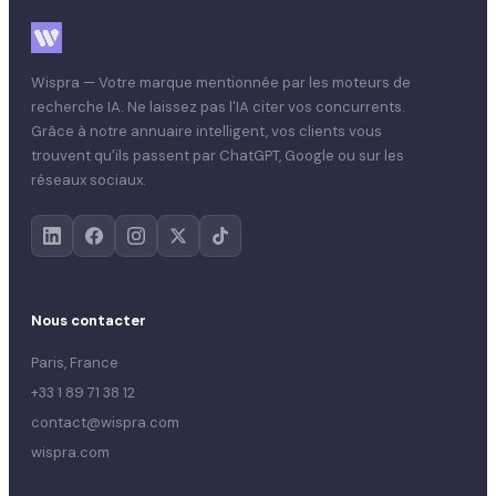
Wispra — Votre marque mentionnée par les moteurs de
recherche IA. Ne laissez pas l'IA citer vos concurrents.
Grâce à notre annuaire intelligent, vos clients vous
trouvent qu'ils passent par ChatGPT, Google ou sur les
réseaux sociaux.
Nous contacter
Paris, France
+33 1 89 71 38 12
contact@wispra.com
wispra.com