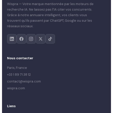
Wispra — Votre marque mentionnée par les moteurs de
recherche IA. Ne laissez pas l'IA citer vos concurrents.
Grâce à notre annuaire intelligent, vos clients vous
trouvent qu'ils passent par ChatGPT, Google ou sur les
réseaux sociaux.
Nous contacter
Paris, France
+33 1 89 71 38 12
contact@wispra.com
wispra.com
Liens