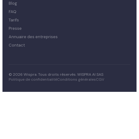
Blog
FAQ
Tarifs
Presse
Annuaire des entreprises
Contact
© 2026 Wispra. Tous droits réservés. WISPRA AI SAS
Politique de confidentialité
Conditions générales
CGV