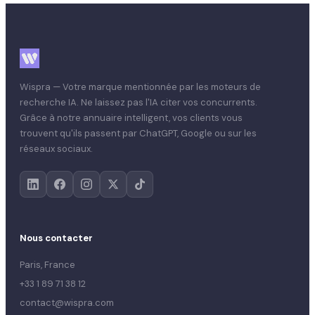
Wispra — Votre marque mentionnée par les moteurs de
recherche IA. Ne laissez pas l'IA citer vos concurrents.
Grâce à notre annuaire intelligent, vos clients vous
trouvent qu'ils passent par ChatGPT, Google ou sur les
réseaux sociaux.
Nous contacter
Paris, France
+33 1 89 71 38 12
contact@wispra.com