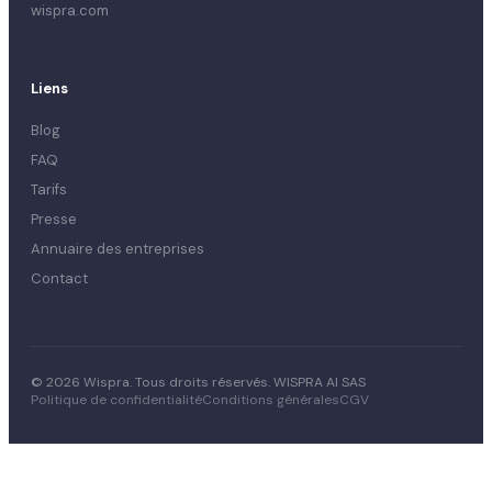
wispra.com
Liens
Blog
FAQ
Tarifs
Presse
Annuaire des entreprises
Contact
© 2026 Wispra. Tous droits réservés. WISPRA AI SAS
Politique de confidentialité
Conditions générales
CGV