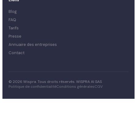
Blog
FAQ
Tarifs
Presse
Annuaire des entreprises
Contact
© 2026 Wispra. Tous droits réservés. WISPRA AI SAS
Politique de confidentialité
Conditions générales
CGV