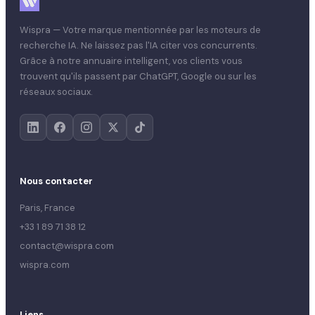
Wispra — Votre marque mentionnée par les moteurs de
recherche IA. Ne laissez pas l'IA citer vos concurrents.
Grâce à notre annuaire intelligent, vos clients vous
trouvent qu'ils passent par ChatGPT, Google ou sur les
réseaux sociaux.
Nous contacter
Paris, France
+33 1 89 71 38 12
contact@wispra.com
wispra.com
Liens