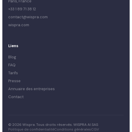
Paris, France
+33 1 89 71 38 12
contact@wispra.com
wispra.com
Liens
Blog
FAQ
Tarifs
Presse
Annuaire des entreprises
Contact
© 2026 Wispra. Tous droits réservés. WISPRA AI SAS
Politique de confidentialité
Conditions générales
CGV