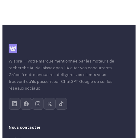
Retour au blog
Wispra — Votre marque mentionnée par les moteurs de
recherche IA. Ne laissez pas l'IA citer vos concurrents.
Grâce à notre annuaire intelligent, vos clients vous
trouvent qu'ils passent par ChatGPT, Google ou sur les
réseaux sociaux.
Nous contacter