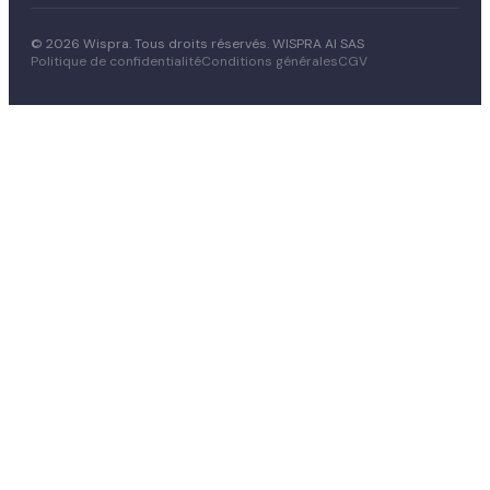
© 2026 Wispra. Tous droits réservés. WISPRA AI SAS
Politique de confidentialité
Conditions générales
CGV