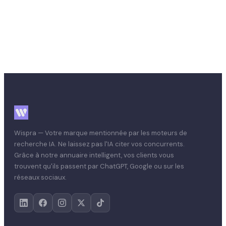
Retour au blog
Wispra — Votre marque mentionnée par les moteurs de
recherche IA. Ne laissez pas l'IA citer vos concurrents.
Grâce à notre annuaire intelligent, vos clients vous
trouvent qu'ils passent par ChatGPT, Google ou sur les
réseaux sociaux.