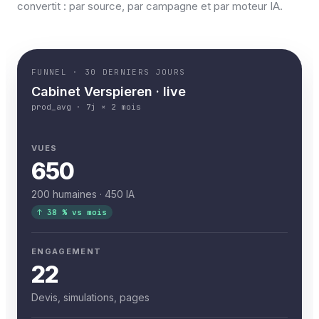
convertit : par source, par campagne et par moteur IA.
FUNNEL · 30 DERNIERS JOURS
Cabinet Verspieren · live
prod_avg · 7j × 2 mois
VUES
650
200 humaines · 450 IA
↑ 38 % vs mois
ENGAGEMENT
22
Devis, simulations, pages