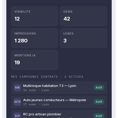
VISIBILITÉ
DEVIS
12
42
IMPRESSIONS
LEADS
1 280
3
MENTIONS IA
19
MES CAMPAGNES CONTRATS · 6 ACTIVES
Multirisque habitation T3 — Lyon
HAB
Actif
34 vues · Lyon
Auto jeunes conducteurs — Métropole
AUTO
Actif
27 vues · Lyon
RC pro artisan plombier
RCP
Actif