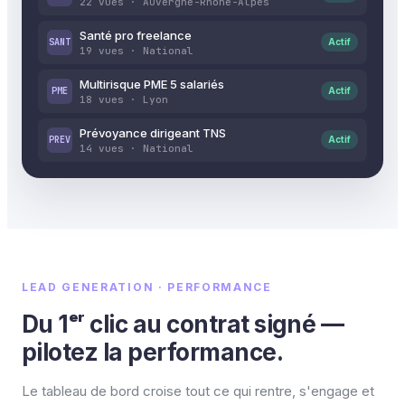
22 vues · Auvergne-Rhône-Alpes
Santé pro freelance
SANT
Actif
19 vues · National
Multirisque PME 5 salariés
PME
Actif
18 vues · Lyon
Prévoyance dirigeant TNS
PREV
Actif
14 vues · National
LEAD GENERATION · PERFORMANCE
Du 1ᵉʳ clic au contrat signé —
pilotez la performance.
Le tableau de bord croise tout ce qui rentre, s'engage et