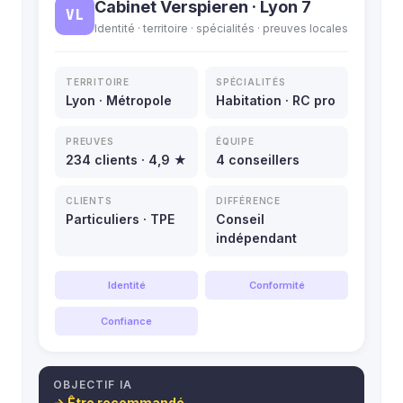
Cabinet Verspieren · Lyon 7
VL
Identité · territoire · spécialités · preuves locales
TERRITOIRE
SPÉCIALITÉS
Lyon · Métropole
Habitation · RC pro
PREUVES
ÉQUIPE
234 clients · 4,9 ★
4 conseillers
CLIENTS
DIFFÉRENCE
Particuliers · TPE
Conseil
indépendant
Identité
Conformité
Confiance
OBJECTIF IA
→ Être recommandé