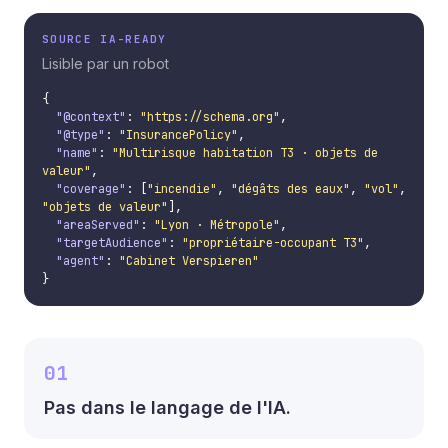
SOURCE IA-READY
Lisible par un robot
{

"@context"
: 
"https://schema.org"
,

"@type"
: 
"InsurancePolicy"
,

"name"
: 
"Multirisque habitation T3 · objets de 
valeur"
,

"coverage"
: [
"incendie"
, 
"dégâts des eaux"
, 
"vol"
, 
"objets de valeur"
],

"areaServed"
: 
"Lyon · Métropole"
,

"targetAudience"
: 
"propriétaire-occupant T3"
,

"agent"
: 
"Cabinet Verspieren"
}
01
Pas dans le langage de l'IA.