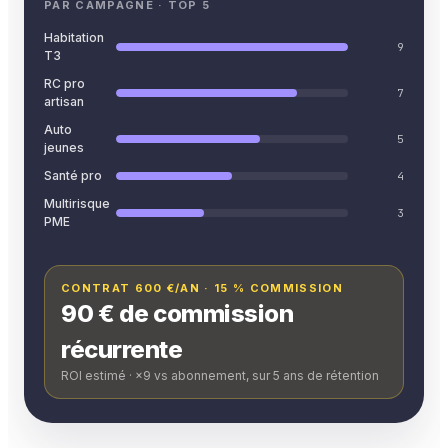
PAR CAMPAGNE · TOP 5
Habitation
9
T3
RC pro
7
artisan
Auto
5
jeunes
Santé pro
4
Multirisque
3
PME
CONTRAT 600 €/AN · 15 % COMMISSION
90 € de commission
récurrente
ROI estimé · ×9 vs abonnement, sur 5 ans de rétention