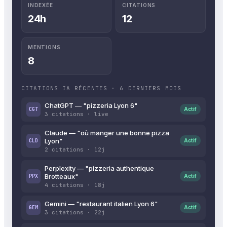
INDEXÉE
CITATIONS
24h
12
MENTIONS
8
CITATIONS IA RÉCENTES · 6 DERNIERS MOIS
ChatGPT — "pizzeria Lyon 6"
CGT
Actif
3 citations · live
Claude — "où manger une bonne pizza
Lyon"
CLD
Actif
2 citations · 12j
Perplexity — "pizzeria authentique
Brotteaux"
PPX
Actif
4 citations · 18j
Gemini — "restaurant italien Lyon 6"
GEM
Actif
3 citations · 22j