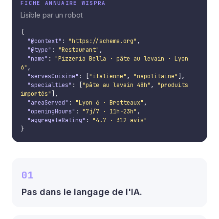
FICHE ANNUAIRE WISPRA
Lisible par un robot
{

"@context"
: 
"https://schema.org"
,

"@type"
: 
"Restaurant"
,

"name"
: 
"Pizzeria Bella · pâte au levain · Lyon 
6"
,

"servesCuisine"
: [
"italienne"
, 
"napolitaine"
],

"specialties"
: [
"pâte au levain 48h"
, 
"produits 
importés"
],

"areaServed"
: 
"Lyon 6 · Brotteaux"
,

"openingHours"
: 
"7j/7 · 11h-23h"
,

"aggregateRating"
: 
"4.7 · 312 avis"
}
01
Pas dans le langage de l'IA.