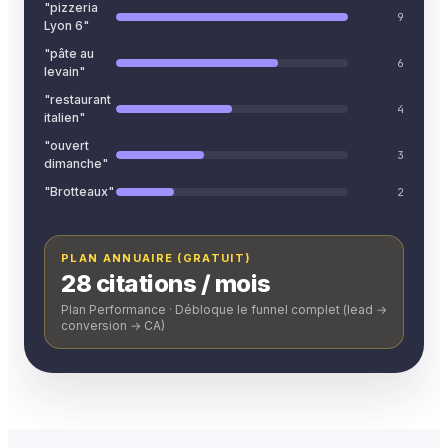
"pizzeria
9
Lyon 6"
"pâte au
6
levain"
"restaurant
4
italien"
"ouvert
3
dimanche"
"Brotteaux"
2
PLAN ANNUAIRE (GRATUIT)
28 citations / mois
Plan Performance · Débloque le funnel complet (lead →
conversion → CA)