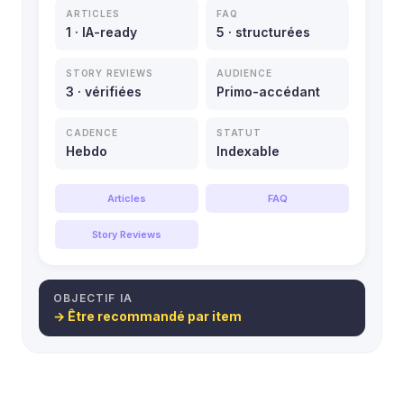
ARTICLES
FAQ
1 · IA-ready
5 · structurées
STORY REVIEWS
AUDIENCE
3 · vérifiées
Primo-accédant
CADENCE
STATUT
Hebdo
Indexable
Articles
FAQ
Story Reviews
OBJECTIF IA
→ Être recommandé par item