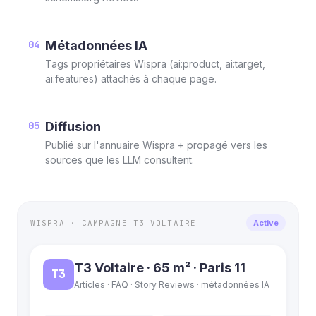
04
Métadonnées IA
Tags propriétaires Wispra (ai:product, ai:target,
ai:features) attachés à chaque page.
05
Diffusion
Publié sur l'annuaire Wispra + propagé vers les
sources que les LLM consultent.
WISPRA · CAMPAGNE T3 VOLTAIRE
Active
T3 Voltaire · 65 m² · Paris 11
T3
Articles · FAQ · Story Reviews · métadonnées IA