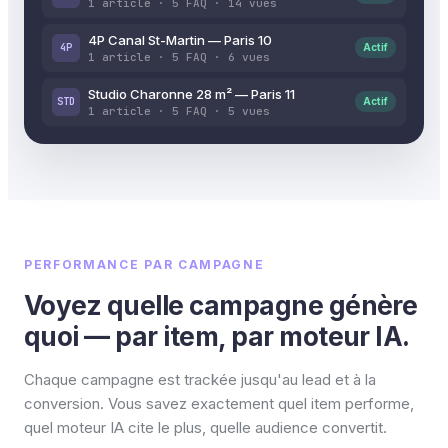
1 article · 5 FAQ · 14 vues
4P Canal St-Martin — Paris 10
4P
Actif
1 article · 5 FAQ · 6 vues
Studio Charonne 28 m² — Paris 11
STD
Actif
1 article · 5 FAQ · 5 vues
PERFORMANCE PAR CAMPAGNE
Voyez quelle campagne génère
quoi — par item, par moteur IA.
Chaque campagne est trackée jusqu'au lead et à la
conversion. Vous savez exactement quel item performe,
quel moteur IA cite le plus, quelle audience convertit.