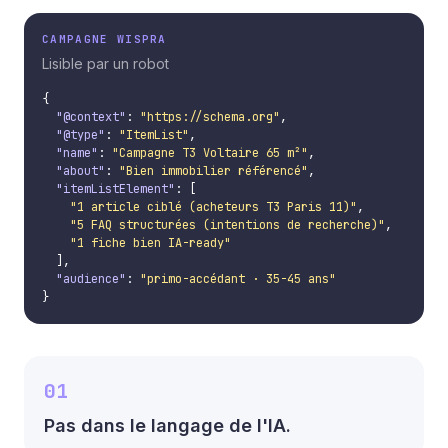
CAMPAGNE WISPRA
Lisible par un robot
{

"@context"
: 
"https://schema.org"
,

"@type"
: 
"ItemList"
,

"name"
: 
"Campagne T3 Voltaire 65 m²"
,

"about"
: 
"Bien immobilier référencé"
,

"itemListElement"
: [

"1 article ciblé (acheteurs T3 Paris 11)"
,

"5 FAQ structurées (intentions de recherche)"
,

"1 fiche bien IA-ready"
  ],

"audience"
: 
"primo-accédant · 35-45 ans"
}
01
Pas dans le langage de l'IA.