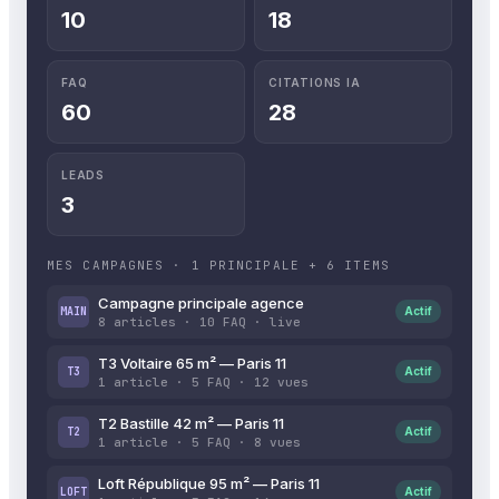
10
18
FAQ
CITATIONS IA
60
28
LEADS
3
MES CAMPAGNES · 1 PRINCIPALE + 6 ITEMS
Campagne principale agence
MAIN
Actif
8 articles · 10 FAQ · live
T3 Voltaire 65 m² — Paris 11
T3
Actif
1 article · 5 FAQ · 12 vues
T2 Bastille 42 m² — Paris 11
T2
Actif
1 article · 5 FAQ · 8 vues
Loft République 95 m² — Paris 11
LOFT
Actif