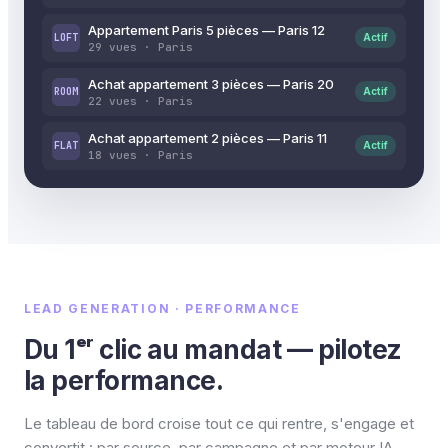
Appartement Paris 5 pièces — Paris 12
LOFT
Actif
29 vues · Paris
Achat appartement 3 pièces — Paris 20
ROOM
Actif
22 vues · Paris
Achat appartement 2 pièces — Paris 11
FLAT
Actif
18 vues · Paris
LEAD GENERATION · PERFORMANCE
Du 1ᵉʳ clic au mandat — pilotez
la performance.
Le tableau de bord croise tout ce qui rentre, s'engage et
convertit : par source, par campagne et par moteur IA.