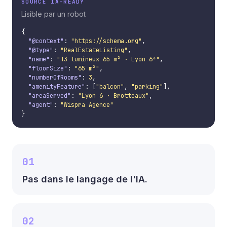
SOURCE IA-READY
Lisible par un robot
{

"@context"
: 
"https://schema.org"
,

"@type"
: 
"RealEstateListing"
,

"name"
: 
"T3 lumineux 65 m² · Lyon 6ᵉ"
,

"floorSize"
: 
"65 m²"
,

"numberOfRooms"
: 
3
,

"amenityFeature"
: [
"balcon"
, 
"parking"
],

"areaServed"
: 
"Lyon 6 · Brotteaux"
,

"agent"
: 
"Wispra Agence"
}
01
Pas dans le langage de l'IA.
02