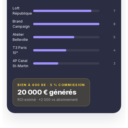
Loft
7
République
Brand
8
Campaign
Atelier
5
Belleville
T3 Paris
4
10ᵉ
4P Canal
3
St-Martin
BIEN À 400 K€ · 5 % COMMISSION
20 000 € générés
ROI estimé · ×2 000 vs abonnement